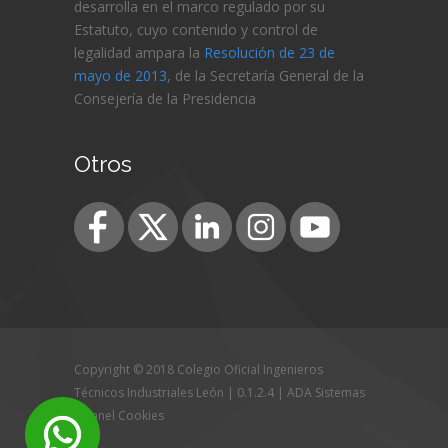
desarrolla en el marco regulado por su
Estatuto, cuyo contenido y control de
legalidad ampara la
Resolución de 23 de
mayo de 2013
, de la Secretaría General de la
Consejería de
la Presidencia
Otros
Copyright © 2018 Colegio Oficial Ingenieros
Técnicos Industriales León | 0.1.2.4 |
ADA Sistemas
|
Panel Cookies