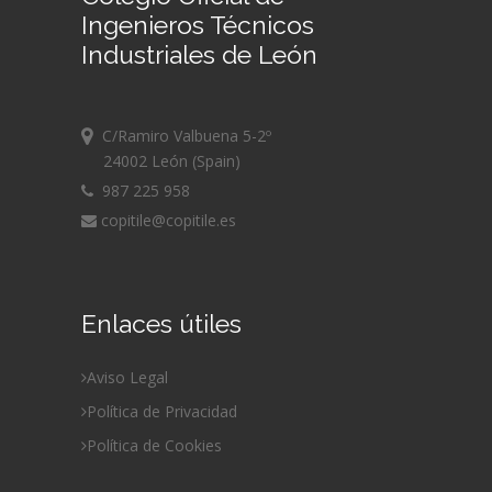
Ingenieros Técnicos
Industriales de León
C/Ramiro Valbuena 5-2º
24002 León (Spain)
987 225 958
copitile@copitile.es
Enlaces útiles
Aviso Legal
Política de Privacidad
Política de Cookies