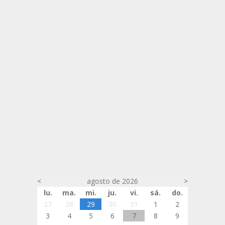
<
agosto de 2026
>
lu.
ma.
mi.
ju.
vi.
sá.
do.
27
28
29
30
31
1
2
3
4
5
6
7
8
9