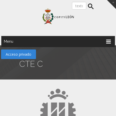
Menu
Acceso privado
CTE C