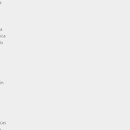
a
la
ica
do
ón
icas
a