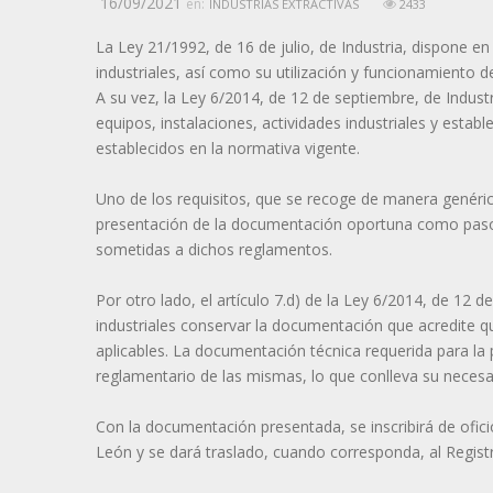
16/09/2021
en:
INDUSTRIAS EXTRACTIVAS
2433
La Ley 21/1992, de 16 de julio, de Industria, dispone en
industriales, así como su utilización y funcionamiento d
A su vez, la Ley 6/2014, de 12 de septiembre, de Industri
equipos, instalaciones, actividades industriales y estab
establecidos en la normativa vigente.
Uno de los requisitos, que se recoge de manera genérica
presentación de la documentación oportuna como paso p
sometidas a dichos reglamentos.
Por otro lado, el artículo 7.d) de la Ley 6/2014, de 12 
industriales conservar la documentación que acredite qu
aplicables. La documentación técnica requerida para la 
reglamentario de las mismas, lo que conlleva su necesa
Con la documentación presentada, se inscribirá de oficio 
León y se dará traslado, cuando corresponda, al Registr