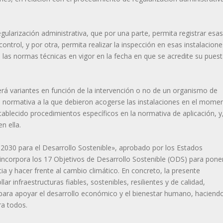
gularización administrativa, que por una parte, permita registrar esas
ontrol, y por otra, permita realizar la inspección en esas instalacione
e las normas técnicas en vigor en la fecha en que se acredite su pues
erá variantes en función de la intervención o no de un organismo de
la normativa a la que debieron acogerse las instalaciones en el mome
ablecido procedimientos específicos en la normativa de aplicación, y
n ella.
030 para el Desarrollo Sostenible», aprobado por los Estados
ncorpora los 17 Objetivos de Desarrollo Sostenible (ODS) para pone
icia y hacer frente al cambio climático. En concreto, la presente
ar infraestructuras fiables, sostenibles, resilientes y de calidad,
s, para apoyar el desarrollo económico y el bienestar humano, haciend
ra todos.