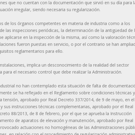
nes que no cuentan con la documentación que sirvió en su día para l
ación irregular, siendo necesaria su regularización.
icos de los órganos competentes en materia de industria como a los
 las inspecciones periódicas, la determinación de la antigüedad de 
e aplicarse en la inspección de la misma, así como la valoración técn
alaciones fueron puestas en servicio, o por el contrario se han amplia
uisitos reglamentarios para ello.
instalaciones, implica un desconocimiento de la realidad del sector
 para el necesario control que debe realizar la Administración.
dustrial no han contemplado esta situación de falta de documentaci
amente se ha reflejado en el Reglamento sobre condiciones técnicas y
lta tensión, aprobado por Real Decreto 337/2014, de 9 de mayo, en el
s y sus instrucciones técnicas complementarias, aprobado por el Real
reto 88/2013, de 8 de febrero, por el que se aprueba la Instrucción
mento de aparatos de elevación y manutención, aprobado por Real
provocado actuaciones no homogéneas de las Administraciones públ
nes, en relación con el procedimiento de regularización administrativ