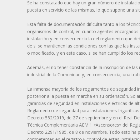
Se ha constatado que hay un gran número de instalacio
puesta en servicio de las mismas, lo que supone una situ
Esta falta de documentación dificulta tanto a los técn
organismos de control, en cuanto agentes encargados de
instalación y en consecuencia la del reglamento que deb
de si se mantienen las condiciones con las que las inst
o modificado, y en este caso, si se han cumplido los req
Además, el no tener constancia de la inscripción de las 
industrial de la Comunidad y, en consecuencia, una traba
La inmensa mayoría de los reglamentos de seguridad in
posterior a la puesta en marcha en su ordenación. Sol
garantías de seguridad en instalaciones eléctricas de a
Reglamento de seguridad para instalaciones frigorífica
Decreto 552/2019, de 27 de septiembre y en el Real Dec
Técnica Complementaria AEM 1 «Ascensores» del Regla
Decreto 2291/1985, de 8 de noviembre. Todo esto ha 
competentes en el registro y control de estas instalacio