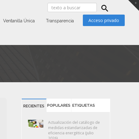
Acceso privado
Ventanilla Única
Transparencia
POPULARES
ETIQUETAS
RECIENTES
Actualización del catálogo de
medidas estandarizadas de
eficiencia energética (julio
2026)