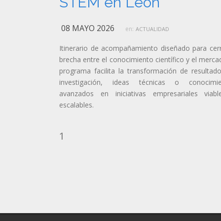
STEM en León
08 MAYO 2026
en:
ACTUALIDAD
Itinerario de acompañamiento diseñado para cerr
brecha entre el conocimiento científico y el mercad
programa facilita la transformación de resultad
investigación, ideas técnicas o conocimie
avanzados en iniciativas empresariales viab
escalables.
1