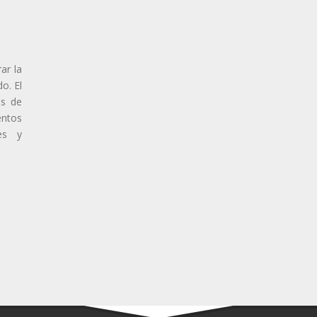
ar la
o. El
os de
ntos
les y