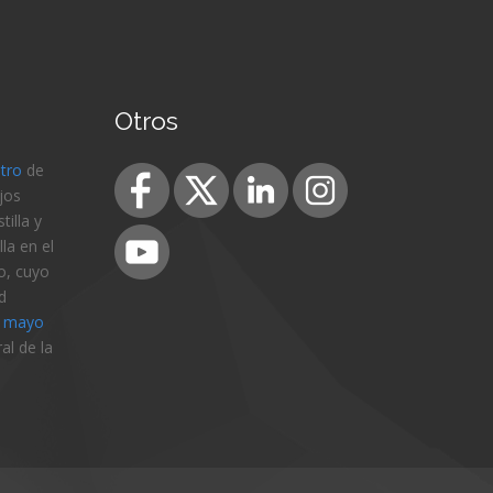
Otros
stro
de
jos
illa y
la en el
o, cuyo
d
e mayo
al de la