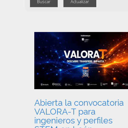
Abierta la convocatoria
VALORA-T para
ingenieros y perfiles