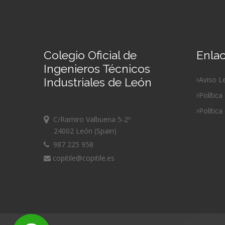
Colegio Oficial de
Enlac
Ingenieros Técnicos
Aviso L
Industriales de León
Política
Política
C/Ramiro Valbuena 5-2º
24002 León (Spain)
987 225 958
copitile@copitile.es