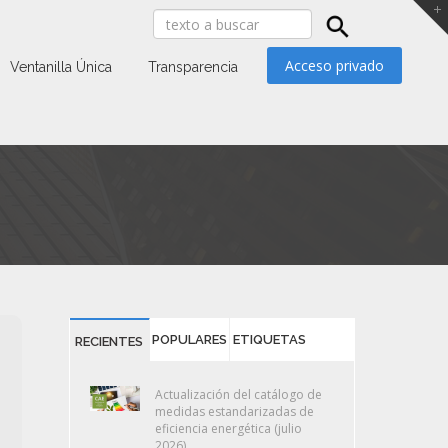
Acceso privado
Ventanilla Única
Transparencia
POPULARES
ETIQUETAS
RECIENTES
Actualización del catálogo de
medidas estandarizadas de
eficiencia energética (julio
2026)