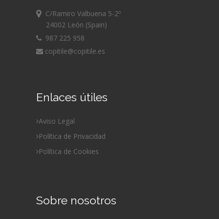
C/Ramiro Valbuena 5-2º
24002 León (Spain)
987 225 958
copitile@copitile.es
Enlaces útiles
Aviso Legal
Política de Privacidad
Política de Cookies
Sobre nosotros