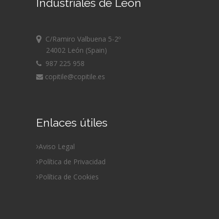
Industriales de León
C/Ramiro Valbuena 5-2º
24002 León (Spain)
987 225 958
copitile@copitile.es
Enlaces útiles
Aviso Legal
Política de Privacidad
Política de Cookies