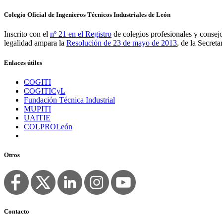
Colegio Oficial de Ingenieros Técnicos Industriales de León
Inscrito con el
nº 21 en el Registro
de colegios profesionales y consejo
legalidad ampara la
Resolución de 23 de mayo de 2013
, de la Secret
Enlaces útiles
COGITI
COGITICyL
Fundación Técnica Industrial
MUPITI
UAITIE
COLPROLeón
Otros
Contacto