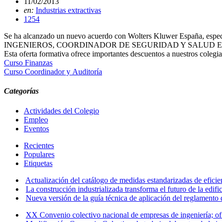
11/02/2013
en:
Industrias extractivas
1254
Se ha alcanzado un nuevo acuerdo con Wolters Kluwer España, espe
INGENIEROS, COORDINADOR DE SEGURIDAD Y SALUD E
Esta oferta formativa ofrece importantes descuentos a nuestros colegi
Curso Finanzas
Curso Coordinador y Auditoría
Categorías
Actividades del Colegio
Empleo
Eventos
Recientes
Populares
Etiquetas
Actualización del catálogo de medidas estandarizadas de eficien
La construcción industrializada transforma el futuro de la edifi
Nueva versión de la guía técnica de aplicación del reglament
XX Convenio colectivo nacional de empresas de ingeniería; ofic