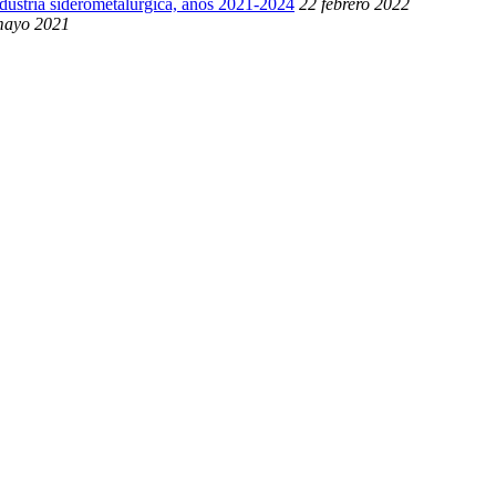
ndustria siderometalúrgica, años 2021-2024
22 febrero 2022
mayo 2021