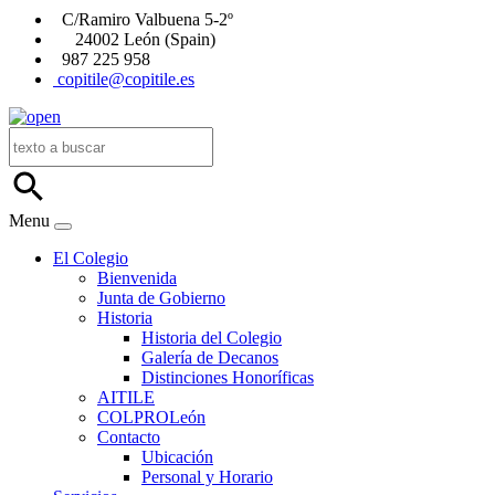
C/Ramiro Valbuena 5-2º
24002 León (Spain)
987 225 958
copitile@copitile.es
Menu
El Colegio
Bienvenida
Junta de Gobierno
Historia
Historia del Colegio
Galería de Decanos
Distinciones Honoríficas
AITILE
COLPROLeón
Contacto
Ubicación
Personal y Horario