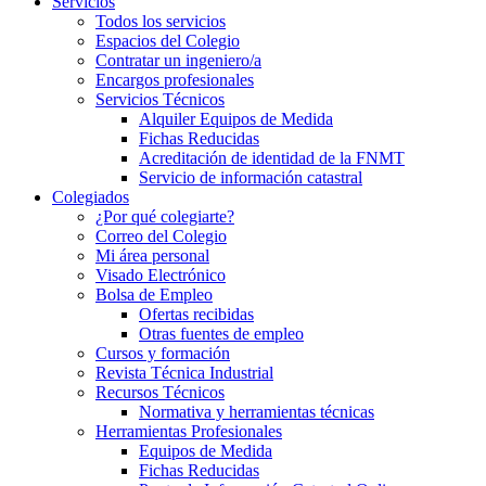
Servicios
Todos los servicios
Espacios del Colegio
Contratar un ingeniero/a
Encargos profesionales
Servicios Técnicos
Alquiler Equipos de Medida
Fichas Reducidas
Acreditación de identidad de la FNMT
Servicio de información catastral
Colegiados
¿Por qué colegiarte?
Correo del Colegio
Mi área personal
Visado Electrónico
Bolsa de Empleo
Ofertas recibidas
Otras fuentes de empleo
Cursos y formación
Revista Técnica Industrial
Recursos Técnicos
Normativa y herramientas técnicas
Herramientas Profesionales
Equipos de Medida
Fichas Reducidas