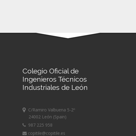
Colegio Oficial de
Ingenieros Técnicos
Industriales de León
C/Ramiro Valbuena 5-2º
24002 León (Spain)
987 225 958
copitile@copitile.es