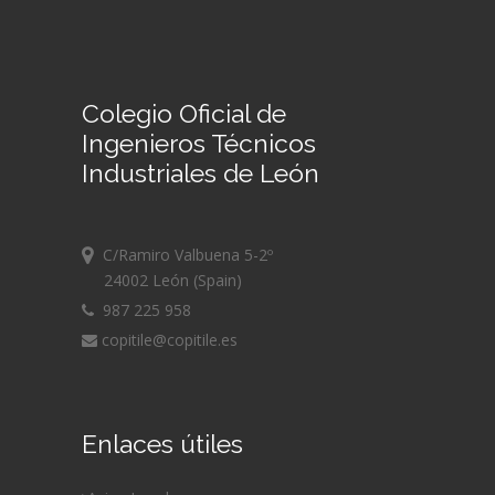
Colegio Oficial de
Ingenieros Técnicos
Industriales de León
C/Ramiro Valbuena 5-2º
24002 León (Spain)
987 225 958
copitile@copitile.es
Enlaces útiles