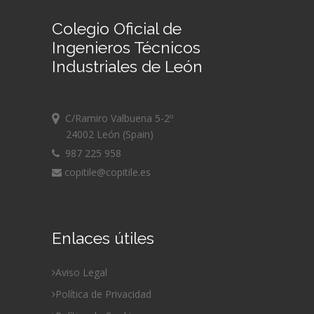
Colegio Oficial de
Ingenieros Técnicos
Industriales de León
C/Ramiro Valbuena 5-2º
24002 León (Spain)
987 225 958
copitile@copitile.es
Enlaces útiles
Aviso Legal
Política de Privacidad