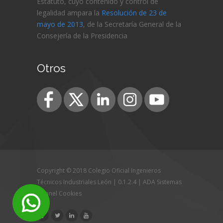
Estatuto, cuyo contenido y control de
legalidad ampara la
Resolución de 23 de
mayo de 2013
, de la Secretaría General de la
Consejería de
la Presidencia
Otros
Copyright © 2018 Colegio Oficial Ingenieros
Técnicos Industriales León | 0.1.2.4 |
ADA Sistemas
|
Panel Cookies