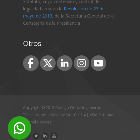
Estatuto, cuyo contenido y control de
legalidad ampara la
Resolución de 23 de
mayo de 2013
, de la Secretaría General de la
Consejería de
la Presidencia
Otros
Copyright © 2018 Colegio Oficial Ingenieros
Técnicos Industriales León | 0.1.2.4 |
ADA Sistemas
|
Panel Cookies