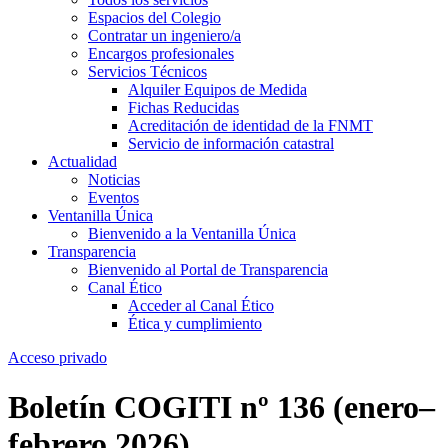
Espacios del Colegio
Contratar un ingeniero/a
Encargos profesionales
Servicios Técnicos
Alquiler Equipos de Medida
Fichas Reducidas
Acreditación de identidad de la FNMT
Servicio de información catastral
Actualidad
Noticias
Eventos
Ventanilla Única
Bienvenido a la Ventanilla Única
Transparencia
Bienvenido al Portal de Transparencia
Canal Ético
Acceder al Canal Ético
Ética y cumplimiento
Acceso privado
Boletín COGITI nº 136 (enero–
febrero 2026)