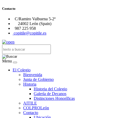
Contacto
C/Ramiro Valbuena 5-2º
24002 León (Spain)
987 225 958
copitile@copitile.es
Menu
El Colegio
Bienvenida
Junta de Gobierno
Historia
Historia del Colegio
Galería de Decanos
Distinciones Honoríficas
AITILE
COLPROLeón
Contacto
Ubicación