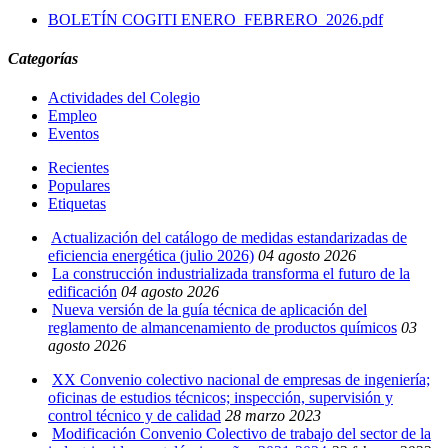
BOLETÍN COGITI ENERO_FEBRERO_2026.pdf
Categorías
Actividades del Colegio
Empleo
Eventos
Recientes
Populares
Etiquetas
Actualización del catálogo de medidas estandarizadas de
eficiencia energética (julio 2026)
04 agosto 2026
La construcción industrializada transforma el futuro de la
edificación
04 agosto 2026
Nueva versión de la guía técnica de aplicación del
reglamento de almancenamiento de productos químicos
03
agosto 2026
XX Convenio colectivo nacional de empresas de ingeniería;
oficinas de estudios técnicos; inspección, supervisión y
control técnico y de calidad
28 marzo 2023
Modificación Convenio Colectivo de trabajo del sector de la