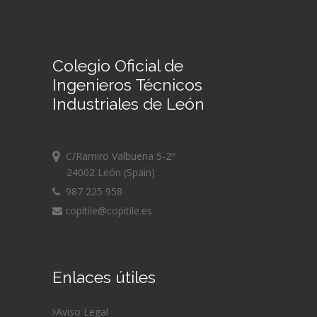
Colegio Oficial de
Ingenieros Técnicos
Industriales de León
C/Ramiro Valbuena 5-2º
24002 León (Spain)
987 225 958
copitile@copitile.es
Enlaces útiles
Aviso Legal