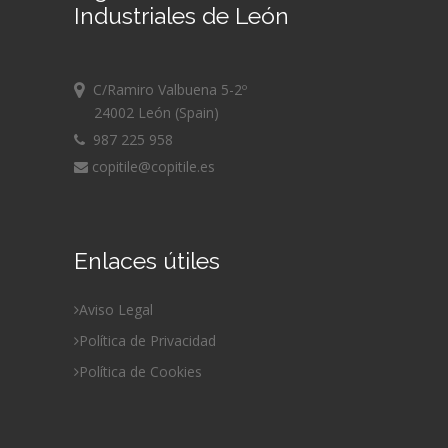
Industriales de León
C/Ramiro Valbuena 5-2º
24002 León (Spain)
987 225 958
copitile@copitile.es
Enlaces útiles
Aviso Legal
Política de Privacidad
Política de Cookies