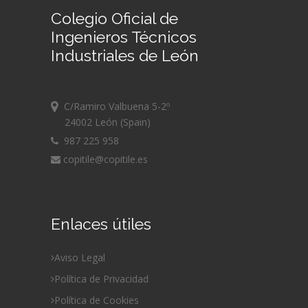
Colegio Oficial de
Ingenieros Técnicos
Industriales de León
C/Ramiro Valbuena 5-2º
24002 León (Spain)
987 225 958
copitile@copitile.es
Enlaces útiles
Aviso Legal
Política de Privacidad
Política de Cookies