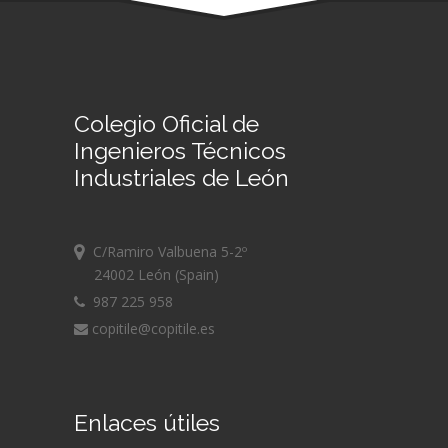
Colegio Oficial de
Ingenieros Técnicos
Industriales de León
C/Ramiro Valbuena 5-2º
24002 León (Spain)
987 225 958
copitile@copitile.es
Enlaces útiles