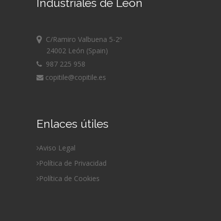
Industriales de León
C/Ramiro Valbuena 5-2º
24002 León (Spain)
987 225 958
copitile@copitile.es
Enlaces útiles
Aviso Legal
Política de Privacidad
Política de Cookies