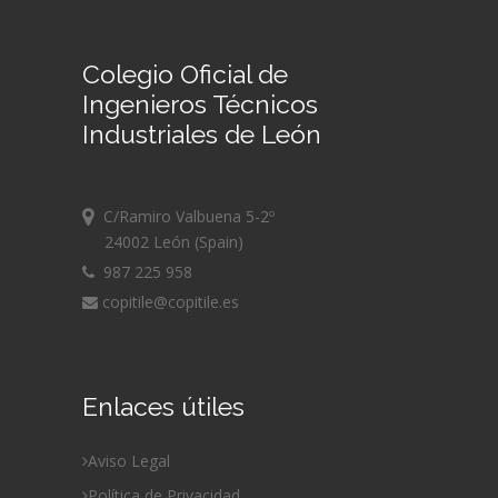
Colegio Oficial de
Ingenieros Técnicos
Industriales de León
C/Ramiro Valbuena 5-2º
24002 León (Spain)
987 225 958
copitile@copitile.es
Enlaces útiles
Aviso Legal
Política de Privacidad