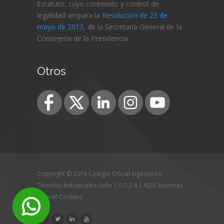
Estatuto, cuyo contenido y control de
legalidad ampara la
Resolución de 23 de
mayo de 2013
, de la Secretaría General de la
Consejería de
la Presidencia
Otros
Copyright © 2018 Colegio Oficial Ingenieros
Técnicos Industriales León | 0.1.2.4 |
ADA Sistemas
|
Panel Cookies