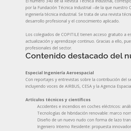
El número 340 de la Revista Técnica Industrial, corresp
por la Fundación Técnica Industrial –de la que nuestro 
ingeniería técnica industrial. Se trata de una revista técn
desarrollo profesional y el conocimiento aplicado.
Los colegiados de COPITILE tienen acceso gratuito a e
actualización y aprendizaje continuo. Gracias a ello, p
profesionales del sector.
Contenido destacado del 
Especial Ingeniería Aeroespacial
Con reportajes y entrevistas sobre la contribución del 
incluyendo voces de AIRBUS, CESA y la Agencia Espacia
Artículos técnicos y científicos
Accidentes e incendios en coches eléctricos: aná
Tecnologías de hibridación renovable: marco norm
Diseño de un nuevo nudo con forma de lazo trans
Ingeniero Interno Residente: propuesta innovadora