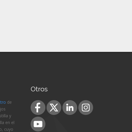
Otros
stro
de
jos
illa y
la en el
o, cuyo