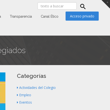
Acceso privado
a
Transparencia
Canal Ético
legiados
Categorías
Actividades del Colegio
Empleo
Eventos