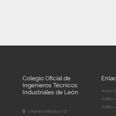
Colegio Oficial de
Enlac
Ingenieros Técnicos
Aviso L
Industriales de León
Política
Política
C/Ramiro Valbuena 5-2º