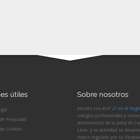
es útiles
Sobre nosotros
Inscrito con el
nº 21 en el Regi
egal
colegios profesionales y conse
 de Privacidad
autonómicos de la Junta de Cast
 de Cookies
León, y su actividad se desarrol
marco regulado por su Estatut