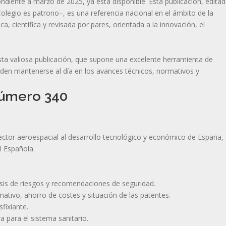
ondiente a marzo de 2025, ya está disponible. Esta publicación, edita
Colegio es patrono–, es una referencia nacional en el ámbito de la
ica, científica y revisada por pares, orientada a la innovación, el
sta valiosa publicación, que supone una excelente herramienta de
ueden mantenerse al día en los avances técnicos, normativos y
número 340
sector aeroespacial al desarrollo tecnológico y económico de España,
l Española.
lisis de riesgos y recomendaciones de seguridad.
ativo, ahorro de costes y situación de las patentes.
fixiante.
 para el sistema sanitario.