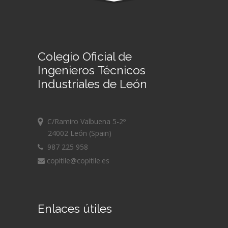
Colegio Oficial de
Ingenieros Técnicos
Industriales de León
C/Ramiro Valbuena 5-2º
24002 León (Spain)
987 225 958
copitile@copitile.es
Enlaces útiles