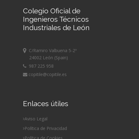
Colegio Oficial de
Ingenieros Técnicos
Industriales de León
C/Ramiro Valbuena 5-2º
24002 León (Spain)
987 225 958
copitile@copitile.es
Enlaces útiles
Aviso Legal
Política de Privacidad
Política de Cookies