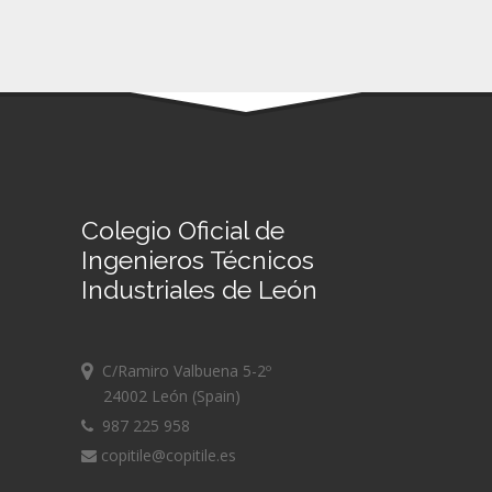
Colegio Oficial de
Ingenieros Técnicos
Industriales de León
C/Ramiro Valbuena 5-2º
24002 León (Spain)
987 225 958
copitile@copitile.es