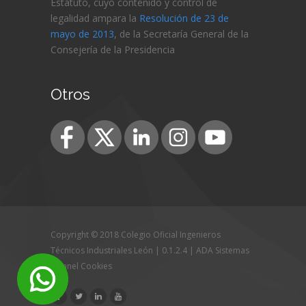
Estatuto, cuyo contenido y control de
legalidad ampara la
Resolución de 23 de
mayo de 2013
, de la Secretaría General de la
Consejería de
la Presidencia
Otros
Copyright © 2018 Colegio Oficial Ingenieros
Técnicos Industriales León | 0.1.2.4 |
ADA Sistemas
|
Panel Cookies