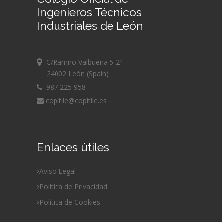
Ingenieros Técnicos
Industriales de León
C/Ramiro Valbuena 5-2º
24002 León (Spain)
987 225 958
copitile@copitile.es
Enlaces útiles
Aviso Legal
Política de Privacidad
Política de Cookies