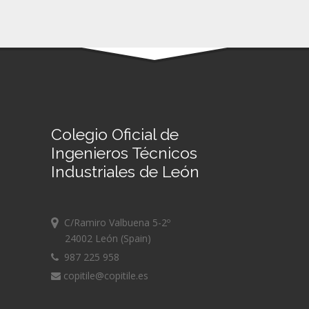
Colegio Oficial de
Ingenieros Técnicos
Industriales de León
C/Ramiro Valbuena 5-2º
24002 León (Spain)
987 225 958
copitile@copitile.es