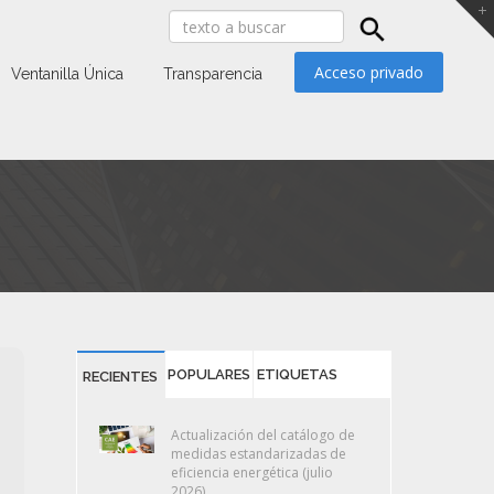
Acceso privado
Ventanilla Única
Transparencia
POPULARES
ETIQUETAS
RECIENTES
Actualización del catálogo de
medidas estandarizadas de
eficiencia energética (julio
2026)