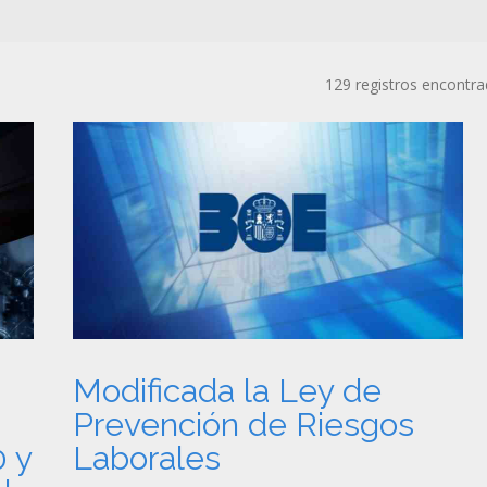
129 registros encontr
Modificada la Ley de
Prevención de Riesgos
0 y
Laborales