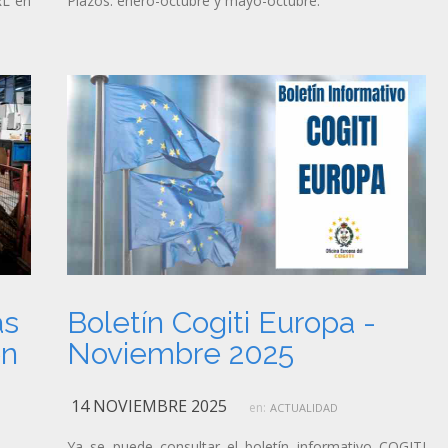
RL en
Plazos: enero-octubre y mayo-octubre.
as
Boletín Cogiti Europa -
en
Noviembre 2025
14 NOVIEMBRE 2025
en:
ACTUALIDAD
Ya se puede consultar el boletín informativo COGITI