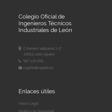
Colegio Oficial de
Ingenieros Técnicos
Industriales de León
C/Ramiro Valbuena 5-2º
24002 León (Spain)
987 225 958
copitile@copitile.es
Enlaces útiles
Aviso Legal
Política de Privacidad