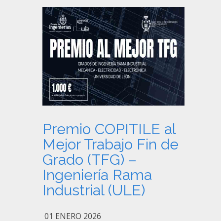
Premio COPITILE al
Mejor Trabajo Fin de
Grado (TFG) –
Ingeniería Rama
Industrial (ULE)
01 ENERO 2026