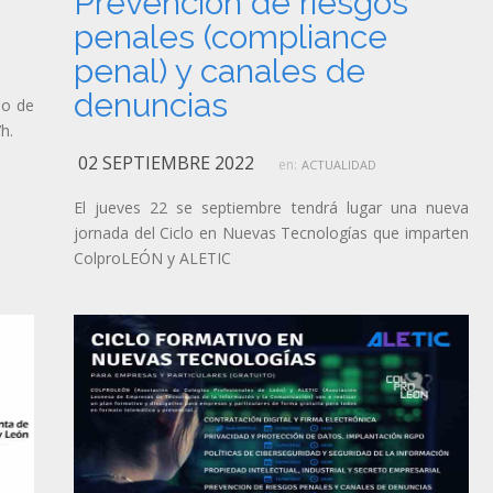
Prevención de riesgos
penales (compliance
penal) y canales de
denuncias
io de
h.
02 SEPTIEMBRE 2022
en:
ACTUALIDAD
El jueves 22 se septiembre tendrá lugar una nueva
jornada del Ciclo en Nuevas Tecnologías que imparten
ColproLEÓN y ALETIC