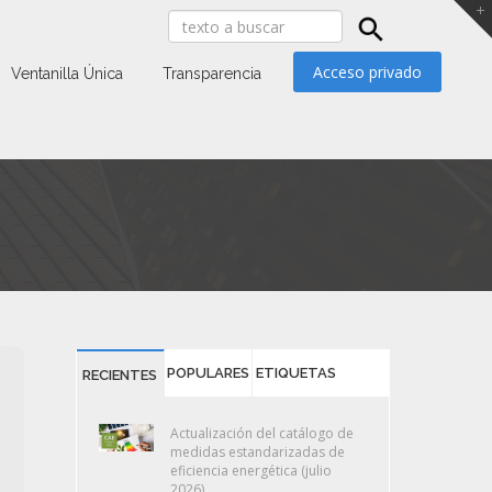
Acceso privado
Ventanilla Única
Transparencia
POPULARES
ETIQUETAS
RECIENTES
Actualización del catálogo de
medidas estandarizadas de
eficiencia energética (julio
2026)