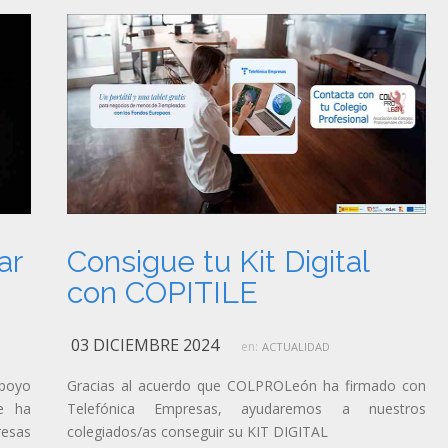
ar
Consigue tu Kit Digital
con COPITILE
03 DICIEMBRE 2024
en:
ACTUALIDAD
apoyo
Gracias al acuerdo que COLPROLeón ha firmado con
ue ha
Telefónica Empresas, ayudaremos a nuestros
esas
colegiados/as conseguir su KIT DIGITAL